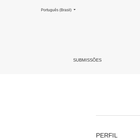
Mudar o idioma. O atual é:
Português (Brasil)
Cadastrar
SUBMISSÕES
PERFIL