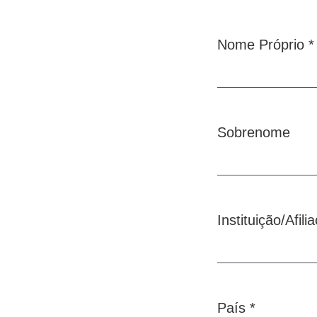
Nome Próprio
*
Obrigatório
Sobrenome
Instituição/Afil
Obrigatório
País
*