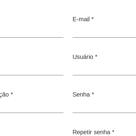
E-mail
*
Obrigatório
Usuário
*
Obrigatório
iação
*
Senha
*
Obrigatório
Repetir senha
*